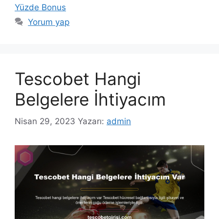
Yüzde Bonus
Yorum yap
Tescobet Hangi
Belgelere İhtiyacım
Nisan 29, 2023
Yazarı:
admin