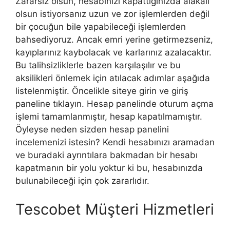
Zararsız olsun, hesabınızı kapattığınızda alakalı
olsun istiyorsanız uzun ve zor işlemlerden değil
bir çocuğun bile yapabileceği işlemlerden
bahsediyoruz. Ancak emri yerine getirmezseniz,
kayıplarınız kaybolacak ve karlarınız azalacaktır.
Bu talihsizliklerle bazen karşılaşılır ve bu
aksilikleri önlemek için atılacak adımlar aşağıda
listelenmiştir. Öncelikle siteye girin ve giriş
paneline tıklayın. Hesap panelinde oturum açma
işlemi tamamlanmıştır, hesap kapatılmamıştır.
Öyleyse neden sizden hesap panelini
incelemenizi istesin? Kendi hesabınızı aramadan
ve buradaki ayrıntılara bakmadan bir hesabı
kapatmanın bir yolu yoktur ki bu, hesabınızda
bulunabileceği için çok zararlıdır.
Tescobet Müşteri Hizmetleri