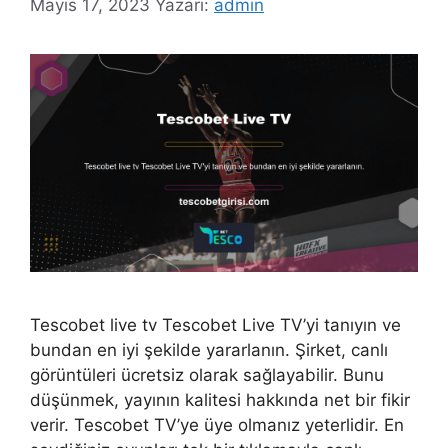
Mayıs 17, 2023
Yazarı:
admin
Tescobet live tv Tescobet Live TV’yi tanıyın ve
bundan en iyi şekilde yararlanın. Şirket, canlı
görüntüleri ücretsiz olarak sağlayabilir. Bunu
düşünmek, yayının kalitesi hakkında net bir fikir
verir. Tescobet TV’ye üye olmanız yeterlidir. En