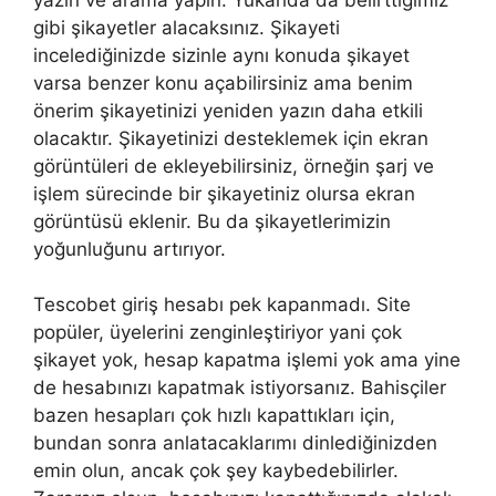
gibi şikayetler alacaksınız. Şikayeti
incelediğinizde sizinle aynı konuda şikayet
varsa benzer konu açabilirsiniz ama benim
önerim şikayetinizi yeniden yazın daha etkili
olacaktır. Şikayetinizi desteklemek için ekran
görüntüleri de ekleyebilirsiniz, örneğin şarj ve
işlem sürecinde bir şikayetiniz olursa ekran
görüntüsü eklenir. Bu da şikayetlerimizin
yoğunluğunu artırıyor.
Tescobet giriş hesabı pek kapanmadı. Site
popüler, üyelerini zenginleştiriyor yani çok
şikayet yok, hesap kapatma işlemi yok ama yine
de hesabınızı kapatmak istiyorsanız. Bahisçiler
bazen hesapları çok hızlı kapattıkları için,
bundan sonra anlatacaklarımı dinlediğinizden
emin olun, ancak çok şey kaybedebilirler.