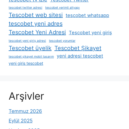
tescobet twitter adresi
tescobet verimli altyapı
Tescobet web sitesi
tescobet whatsapp
tescobet yeni adres
Tescobet Yeni Adresi
Tescobet yeni giriş
tescobet yeni giriş adresi
tescobet yorumlar
Tescobet üyelik
Tescobet Şikayet
yeni adresi tescobet
tescobet şikayet mobil tasarım
yeni giris tescobet
Arşivler
Temmuz 2026
Eylül 2025