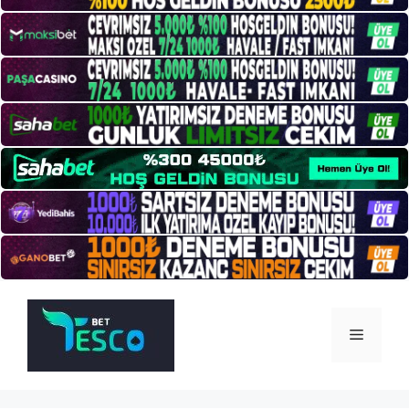
İçeriğe
atla
Menü