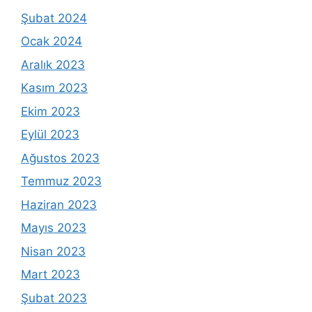
Şubat 2024
Ocak 2024
Aralık 2023
Kasım 2023
Ekim 2023
Eylül 2023
Ağustos 2023
Temmuz 2023
Haziran 2023
Mayıs 2023
Nisan 2023
Mart 2023
Şubat 2023