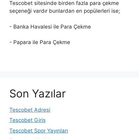
Tescobet sitesinde birden fazla para çekme
seçeneği vardır bunlardan en popülerleri ise;
- Banka Havalesi ile Para Çekme
- Papara ile Para Çekme
Son Yazılar
Tescobet Adresi
Tescobet Giriş
Tescobet Spor Yayınları