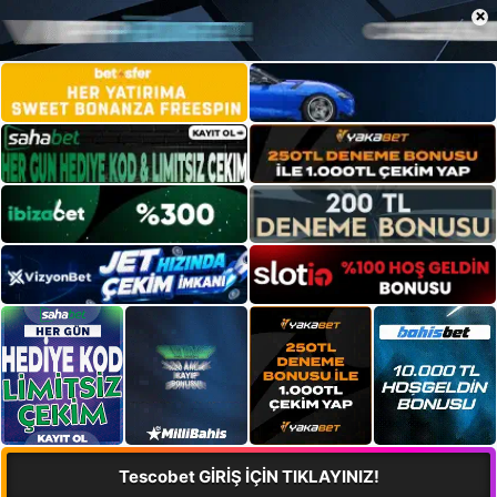
×
Tescobet GİRİŞ İÇİN TIKLAYINIZ!