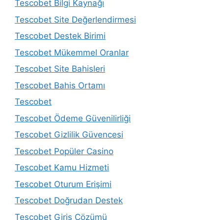
Tescobet Bilgi Kaynağı
Tescobet Site Değerlendirmesi
Tescobet Destek Birimi
Tescobet Mükemmel Oranlar
Tescobet Site Bahisleri
Tescobet Bahis Ortamı
Tescobet
Tescobet Ödeme Güvenilirliği
Tescobet Gizlilik Güvencesi
Tescobet Popüler Casino
Tescobet Kamu Hizmeti
Tescobet Oturum Erişimi
Tescobet Doğrudan Destek
Tescobet Giriş Çözümü