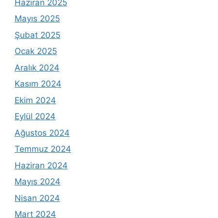
Haziran 2025
Mayıs 2025
Şubat 2025
Ocak 2025
Aralık 2024
Kasım 2024
Ekim 2024
Eylül 2024
Ağustos 2024
Temmuz 2024
Haziran 2024
Mayıs 2024
Nisan 2024
Mart 2024