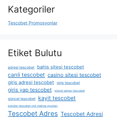
Kategoriler
Tescobet Promosyonlar
Etiket Bulutu
bahis sitesi tescobet
adresi tescobet
canli tescobet
casino sitesi tescobet
giris adresi tescobet
giris tescobet
giris yap tescobet
güncel adresi tescobet
kayit tescobet
güncel tescobet
popüler tescobet slot makine oyunları
Tescobet Adres
Tescobet Adresi