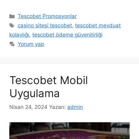
Kategoriler
Tescobet Promosyonlar
Etiketler
casino sitesi tescobet
,
tescobet mevduat
kolaylığı
,
tescobet ödeme güvenilirliği
Yorum yap
Tescobet Mobil
Uygulama
Nisan 24, 2024
Yazarı:
admin