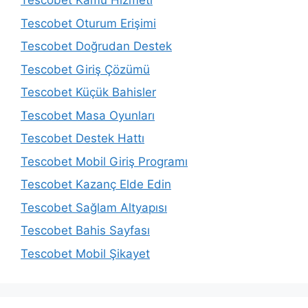
Tescobet Kamu Hizmeti
Tescobet Oturum Erişimi
Tescobet Doğrudan Destek
Tescobet Giriş Çözümü
Tescobet Küçük Bahisler
Tescobet Masa Oyunları
Tescobet Destek Hattı
Tescobet Mobil Giriş Programı
Tescobet Kazanç Elde Edin
Tescobet Sağlam Altyapısı
Tescobet Bahis Sayfası
Tescobet Mobil Şikayet