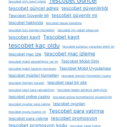
Tescobet Güncel
tescobet giriş kayıt i̇şlemi
tescobet güncel adres
tescobet güvenilirliği
tescobet güvenlir mi
Tescobet Güvenilir Mi
tescobet hakkında
tescobet hesap kapatma
tescobet hızlı müşteri hizmetleri
tescobet i̇lgi çeken lokasyon
Tescobet kayıt
tescobet kayit
tescobet kaç oldu
tescobet kullanıcı yorumları etkili mi
tescobet maç izleme
tescobet maç izle
Tescobet Mobil Giriş
tescobet mobil aboneliğiniz var mı
Tescobet Mobil Uygulaması
tescobet mobil tasarım çerçevesi
tescobet müşteri hizmetleri
tescobet müşteri hizmetleri lisansı
tescobet nasıl bir site
tescobet müşteri soruları
tescobet nasıl para yatırabilirim
tescobet neden adresini değiştirdi
tescobet online casino
tescobet online hizmetlerinin güvenilirliği
tescobet oyunları
tescobet oyunlar para çekme
Tescobet para yatırma
tescobet oyunu lisanslı mı
tescobet promosyon
tescobet para çekme
tescobet promosyon kodu
tescobet sanal futbol