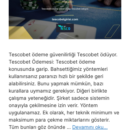
Tescobet ödeme güvenilirliği Tescobet ödüyor.
Tescobet Ödemesi: Tescobet ödeme
konusunda garip. Bahsettiğimiz yöntemleri
kullanırsanız paranızı hızlı bir şekilde geri
alabilirsiniz. Bunu yapmak mümkün, bazı
kurallara uymamız gerekiyor. Diğeri birlikte
çalışma yeteneğidir. Şirket sadece sistemin
onayıyla çekilmesine izin verir. Yöntem
uygulanamaz. Ek olarak, her teknik minimum ve
maksimum para çekme miktarlarını gösterir.
Tüm bunları göz önünde …
Devamını oku…