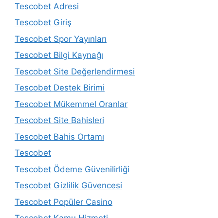
Tescobet Adresi
Tescobet Giriş
Tescobet Spor Yayınları
Tescobet Bilgi Kaynağı
Tescobet Site Değerlendirmesi
Tescobet Destek Birimi
Tescobet Mükemmel Oranlar
Tescobet Site Bahisleri
Tescobet Bahis Ortamı
Tescobet
Tescobet Ödeme Güvenilirliği
Tescobet Gizlilik Güvencesi
Tescobet Popüler Casino