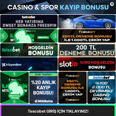
×
Tescobet GİRİŞ İÇİN TIKLAYINIZ!