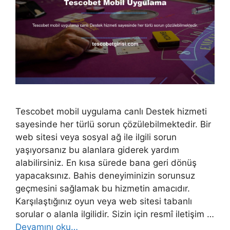
Tescobet mobil uygulama canlı Destek hizmeti
sayesinde her türlü sorun çözülebilmektedir. Bir
web sitesi veya sosyal ağ ile ilgili sorun
yaşıyorsanız bu alanlara giderek yardım
alabilirsiniz. En kısa sürede bana geri dönüş
yapacaksınız. Bahis deneyiminizin sorunsuz
geçmesini sağlamak bu hizmetin amacıdır.
Karşılaştığınız oyun veya web sitesi tabanlı
sorular o alanla ilgilidir. Sizin için resmî iletişim …
Devamını oku…