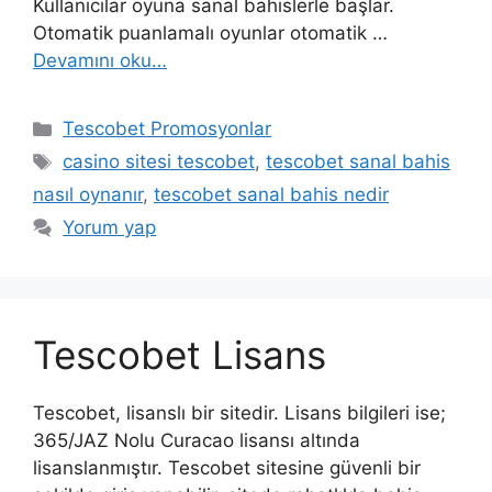
Kullanıcılar oyuna sanal bahislerle başlar.
Otomatik puanlamalı oyunlar otomatik …
Devamını oku…
Kategoriler
Tescobet Promosyonlar
Etiketler
casino sitesi tescobet
,
tescobet sanal bahis
nasıl oynanır
,
tescobet sanal bahis nedir
Yorum yap
Tescobet Lisans
Tescobet, lisanslı bir sitedir. Lisans bilgileri ise;
365/JAZ Nolu Curacao lisansı altında
lisanslanmıştır. Tescobet sitesine güvenli bir