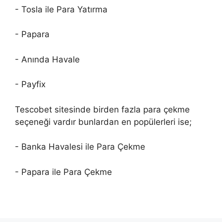
- Tosla ile Para Yatırma
- Papara
- Anında Havale
- Payfix
Tescobet sitesinde birden fazla para çekme
seçeneği vardır bunlardan en popülerleri ise;
- Banka Havalesi ile Para Çekme
- Papara ile Para Çekme