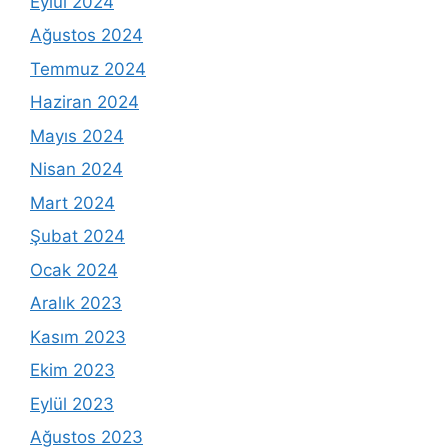
Eylül 2024
Ağustos 2024
Temmuz 2024
Haziran 2024
Mayıs 2024
Nisan 2024
Mart 2024
Şubat 2024
Ocak 2024
Aralık 2023
Kasım 2023
Ekim 2023
Eylül 2023
Ağustos 2023