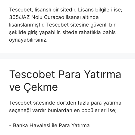
Tescobet, lisanslı bir sitedir. Lisans bilgileri ise;
365/JAZ Nolu Curacao lisansı altında
lisanslanmıştır. Tescobet sitesine güvenli bir
şekilde giriş yapabilir, sitede rahatlıkla bahis
oynayabilirsiniz.
Tescobet Para Yatırma
ve Çekme
Tescobet sitesinde dörtden fazla para yatırma
seçeneği vardır bunlardan en popülerleri ise;
- Banka Havalesi ile Para Yatırma