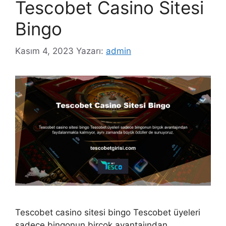
Tescobet Casino Sitesi
Bingo
Kasım 4, 2023
Yazarı:
admin
Tescobet casino sitesi bingo Tescobet üyeleri
sadece bingonun birçok avantajından