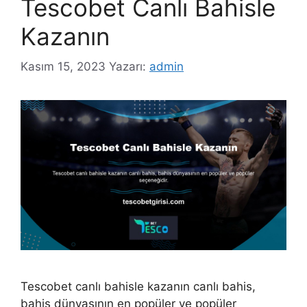
Tescobet Canlı Bahisle
Kazanın
Kasım 15, 2023
Yazarı:
admin
Tescobet canlı bahisle kazanın canlı bahis,
bahis dünyasının en popüler ve popüler