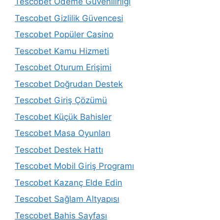
Tescobet Ödeme Güvenilirliği
Tescobet Gizlilik Güvencesi
Tescobet Popüler Casino
Tescobet Kamu Hizmeti
Tescobet Oturum Erişimi
Tescobet Doğrudan Destek
Tescobet Giriş Çözümü
Tescobet Küçük Bahisler
Tescobet Masa Oyunları
Tescobet Destek Hattı
Tescobet Mobil Giriş Programı
Tescobet Kazanç Elde Edin
Tescobet Sağlam Altyapısı
Tescobet Bahis Sayfası