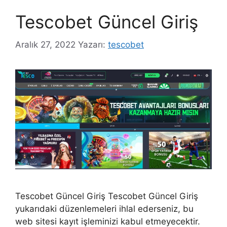
Tescobet Güncel Giriş
Aralık 27, 2022
Yazarı:
tescobet
Tescobet Güncel Giriş Tescobet Güncel Giriş
yukarıdaki düzenlemeleri ihlal ederseniz, bu
web sitesi kayıt işleminizi kabul etmeyecektir.