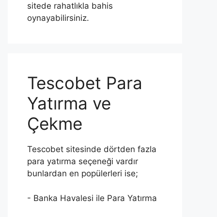
sitede rahatlıkla bahis
oynayabilirsiniz.
Tescobet Para
Yatırma ve
Çekme
Tescobet sitesinde dörtden fazla
para yatırma seçeneği vardır
bunlardan en popülerleri ise;
- Banka Havalesi ile Para Yatırma