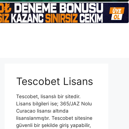
Tescobet Lisans
Tescobet, lisanslı bir sitedir.
Lisans bilgileri ise; 365/JAZ Nolu
Curacao lisansı altında
lisanslanmıştır. Tescobet sitesine
güvenli bir şekilde giriş yapabilir,