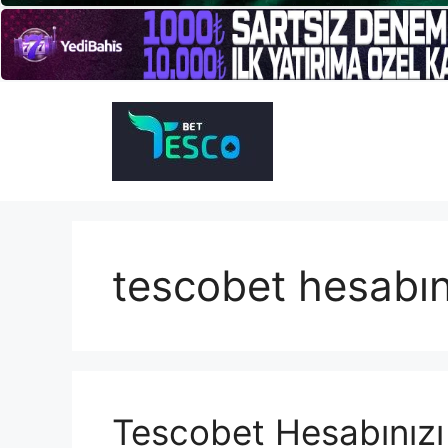
İçeriğe
atla
tescobet hesabını
Tescobet Hesabınızı