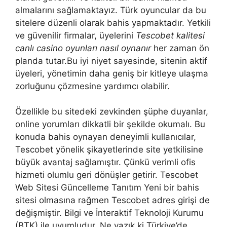
almalarını sağlamaktayız. Türk oyuncular da bu
sitelere düzenli olarak bahis yapmaktadır. Yetkili
ve güvenilir firmalar, üyelerini
Tescobet kalitesi
canlı casino oyunları nasıl oynanır
her zaman ön
planda tutar.Bu iyi niyet sayesinde, sitenin aktif
üyeleri, yönetimin daha geniş bir kitleye ulaşma
zorluğunu çözmesine yardımcı olabilir.
Özellikle bu sitedeki zevkinden şüphe duyanlar,
online yorumları dikkatli bir şekilde okumalı. Bu
konuda bahis oynayan deneyimli kullanıcılar,
Tescobet yönelik şikayetlerinde site yetkilisine
büyük avantaj sağlamıştır. Çünkü verimli ofis
hizmeti olumlu geri dönüşler getirir. Tescobet
Web Sitesi Güncelleme Tanıtım Yeni bir bahis
sitesi olmasına rağmen Tescobet adres girişi de
değişmiştir. Bilgi ve İnteraktif Teknoloji Kurumu
(BTK) ile uyumludur. Ne yazık ki Türkiye’de