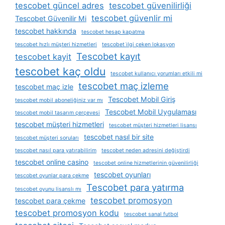
tescobet güncel adres
tescobet güvenilirliği
tescobet güvenlir mi
Tescobet Güvenilir Mi
tescobet hakkında
tescobet hesap kapatma
tescobet hızlı müşteri hizmetleri
tescobet i̇lgi çeken lokasyon
Tescobet kayıt
tescobet kayit
tescobet kaç oldu
tescobet kullanıcı yorumları etkili mi
tescobet maç izleme
tescobet maç izle
Tescobet Mobil Giriş
tescobet mobil aboneliğiniz var mı
Tescobet Mobil Uygulaması
tescobet mobil tasarım çerçevesi
tescobet müşteri hizmetleri
tescobet müşteri hizmetleri lisansı
tescobet nasıl bir site
tescobet müşteri soruları
tescobet nasıl para yatırabilirim
tescobet neden adresini değiştirdi
tescobet online casino
tescobet online hizmetlerinin güvenilirliği
tescobet oyunları
tescobet oyunlar para çekme
Tescobet para yatırma
tescobet oyunu lisanslı mı
tescobet promosyon
tescobet para çekme
tescobet promosyon kodu
tescobet sanal futbol