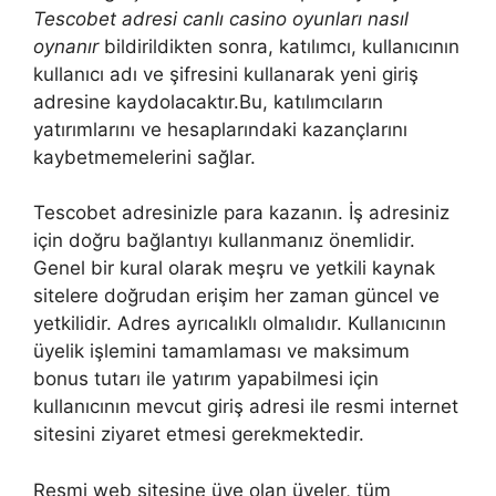
Tescobet adresi canlı casino oyunları nasıl
oynanır
bildirildikten sonra, katılımcı, kullanıcının
kullanıcı adı ve şifresini kullanarak yeni giriş
adresine kaydolacaktır.Bu, katılımcıların
yatırımlarını ve hesaplarındaki kazançlarını
kaybetmemelerini sağlar.
Tescobet adresinizle para kazanın. İş adresiniz
için doğru bağlantıyı kullanmanız önemlidir.
Genel bir kural olarak meşru ve yetkili kaynak
sitelere doğrudan erişim her zaman güncel ve
yetkilidir. Adres ayrıcalıklı olmalıdır. Kullanıcının
üyelik işlemini tamamlaması ve maksimum
bonus tutarı ile yatırım yapabilmesi için
kullanıcının mevcut giriş adresi ile resmi internet
sitesini ziyaret etmesi gerekmektedir.
Resmi web sitesine üye olan üyeler, tüm