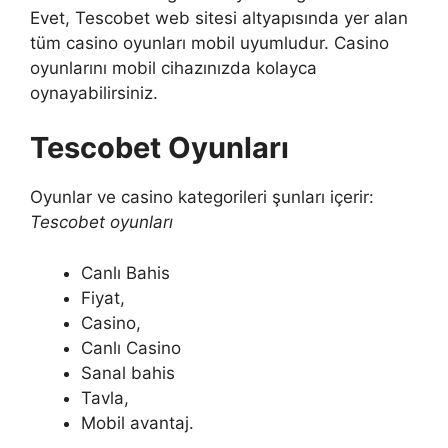
Evet, Tescobet web sitesi altyapısında yer alan
tüm casino oyunları mobil uyumludur. Casino
oyunlarını mobil cihazınızda kolayca
oynayabilirsiniz.
Tescobet Oyunları
Oyunlar ve casino kategorileri şunları içerir:
Tescobet oyunları
Canlı Bahis
Fiyat,
Casino,
Canlı Casino
Sanal bahis
Tavla,
Mobil avantaj.