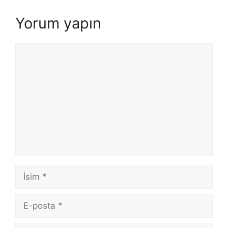
Yorum yapın
Yorum
İsim
E-
posta