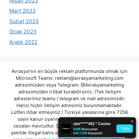
Nisan 2023
Mart 2023
Şubat 2023
Ocak 2023
Aralık 2022
Avrasya'nın en büyük reklam platformunda olmak için
Microsoft Teams:
reklam@avrasyamarketing.com
adresimizden veya Telegram: @Avrasyamarketing
adresimizden irtibat kurabilirsiniz. (Tek iletişim
adreslerimiz teams / telegram ve mail adresimizdir.
Harici hiçbir iletişim adresimiz bulunmamaktadır.
Lütfen itibar etmeyiniz.) Türkiye yasalarına göre 7258
sayılı kanun uyarınca yasa dışı bahis oynamanın
cezaları mevcuttur. Şu an bulunduğunuz site hiç bir
şekilde illegal bahis oyunları oynatmıyor ve oynamaya