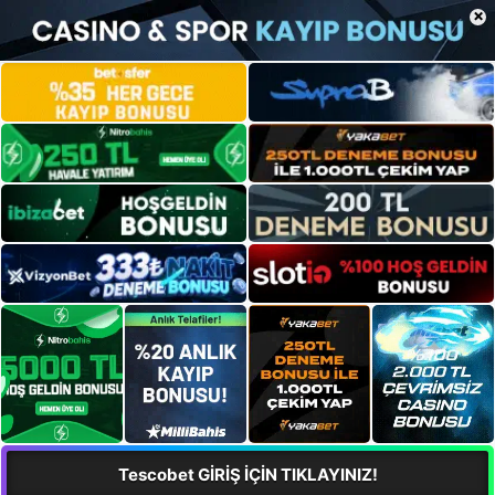
×
Tescobet GİRİŞ İÇİN TIKLAYINIZ!