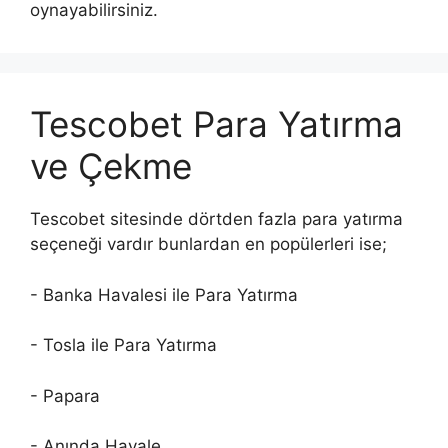
oynayabilirsiniz.
Tescobet Para Yatırma
ve Çekme
Tescobet sitesinde dörtden fazla para yatırma
seçeneği vardır bunlardan en popülerleri ise;
- Banka Havalesi ile Para Yatırma
- Tosla ile Para Yatırma
- Papara
- Anında Havale