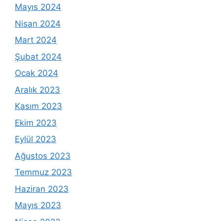
Mayıs 2024
Nisan 2024
Mart 2024
Şubat 2024
Ocak 2024
Aralık 2023
Kasım 2023
Ekim 2023
Eylül 2023
Ağustos 2023
Temmuz 2023
Haziran 2023
Mayıs 2023