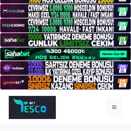
İçeriğe
atla
Menü