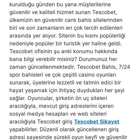
kurulduğu günden bu yana müşterilerine
güvenilir ve kaliteli hizmet sunan Tescobet,
ülkemizin en güvenilir canlı bahis sitelerinden
biri ve son zamanların en çok tercih edilenleri
arasında yer alıyor. Sitenin bu kısmı popülerliği
nedeniyle popüler bir turistik yer haline geldi.
Tescobet ofisinin şu anki konumu hakkında
bana bilgi verebilir misiniz? Durumunuz her
zaman güncellenmektedir. Tescobet Bahis, 7/24
spor bahisleri ve çok çeşitli casino oyunları
sunarak, üyelerine lezzetli ve tatmin edici bir
hayat yaşamak için ihtiyaç duydukları her şeyi
sağlar. Oyuncular, şirketin ön uç siteleri
aracılığıyla, mevcut giriş adreslerini içeren
sosyal medya hesapları ve web siteleri
aracılığıyla Tescobet giriş
Tescobet Şikayet
yapabilirler. Düzenli olarak güncellenen giriş
adresi sayesinde sürekli oyun keyfi ve güvenilir