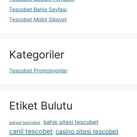
Tescobet Bahis Sayfası
Tescobet Mobil Şikayet
Kategoriler
Tescobet Promosyonlar
Etiket Bulutu
bahis sitesi tescobet
adresi tescobet
canli tescobet
casino sitesi tescobet