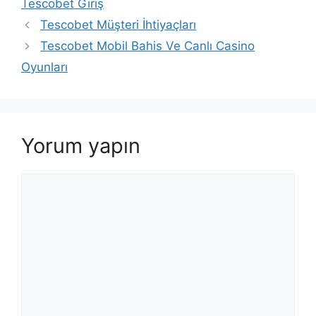
Tescobet Giriş
Tescobet Müşteri İhtiyaçları
Tescobet Mobil Bahis Ve Canlı Casino
Oyunları
Yorum yapın
Yorum