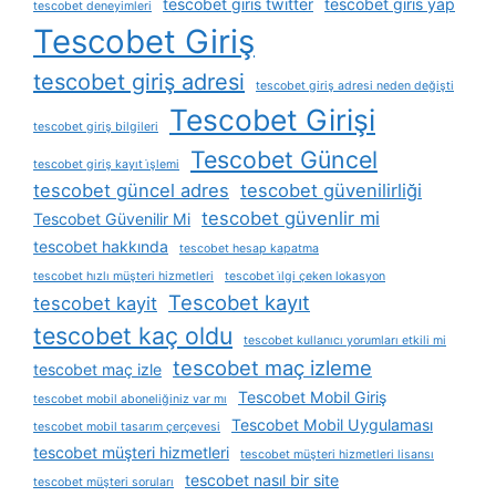
tescobet giris twitter
tescobet giris yap
tescobet deneyimleri
Tescobet Giriş
tescobet giriş adresi
tescobet giriş adresi neden değişti
Tescobet Girişi
tescobet giriş bilgileri
Tescobet Güncel
tescobet giriş kayıt i̇şlemi
tescobet güncel adres
tescobet güvenilirliği
tescobet güvenlir mi
Tescobet Güvenilir Mi
tescobet hakkında
tescobet hesap kapatma
tescobet hızlı müşteri hizmetleri
tescobet i̇lgi çeken lokasyon
Tescobet kayıt
tescobet kayit
tescobet kaç oldu
tescobet kullanıcı yorumları etkili mi
tescobet maç izleme
tescobet maç izle
Tescobet Mobil Giriş
tescobet mobil aboneliğiniz var mı
Tescobet Mobil Uygulaması
tescobet mobil tasarım çerçevesi
tescobet müşteri hizmetleri
tescobet müşteri hizmetleri lisansı
tescobet nasıl bir site
tescobet müşteri soruları