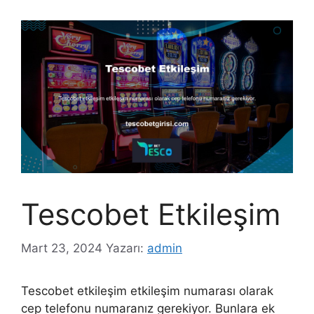
Tescobet Etkileşim
Mart 23, 2024
Yazarı:
admin
Tescobet etkileşim etkileşim numarası olarak
cep telefonu numaranız gerekiyor. Bunlara ek