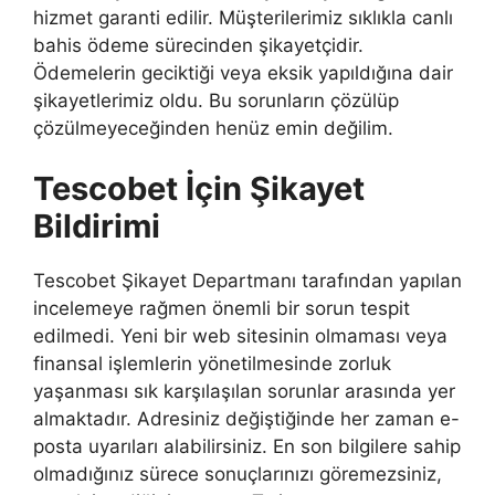
hizmet garanti edilir. Müşterilerimiz sıklıkla canlı
bahis ödeme sürecinden şikayetçidir.
Ödemelerin geciktiği veya eksik yapıldığına dair
şikayetlerimiz oldu. Bu sorunların çözülüp
çözülmeyeceğinden henüz emin değilim.
Tescobet İçin Şikayet
Bildirimi
Tescobet Şikayet Departmanı tarafından yapılan
incelemeye rağmen önemli bir sorun tespit
edilmedi. Yeni bir web sitesinin olmaması veya
finansal işlemlerin yönetilmesinde zorluk
yaşanması sık karşılaşılan sorunlar arasında yer
almaktadır. Adresiniz değiştiğinde her zaman e-
posta uyarıları alabilirsiniz. En son bilgilere sahip
olmadığınız sürece sonuçlarınızı göremezsiniz,