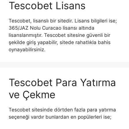
Tescobet Lisans
Tescobet, lisanslı bir sitedir. Lisans bilgileri ise;
365/JAZ Nolu Curacao lisansı altında
lisanslanmıştır. Tescobet sitesine güvenli bir
şekilde giriş yapabilir, sitede rahatlıkla bahis
oynayabilirsiniz.
Tescobet Para Yatırma
ve Çekme
Tescobet sitesinde dörtden fazla para yatırma
seçeneği vardır bunlardan en popülerleri ise;