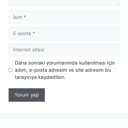
İsim
E-
posta
İnternet
sitesi
Daha sonraki yorumlarımda kullanılması için
adım, e-posta adresim ve site adresim bu
tarayıcıya kaydedilsin.