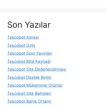
Son Yazılar
Tescobet Adresi
Tescobet Giriş
Tescobet Spor Yayınları
Tescobet Bilgi Kaynağı
Tescobet Site Değerlendirmesi
Tescobet Destek Birimi
Tescobet Mükemmel Oranlar
Tescobet Site Bahisleri
Tescobet Bahis Ortamı