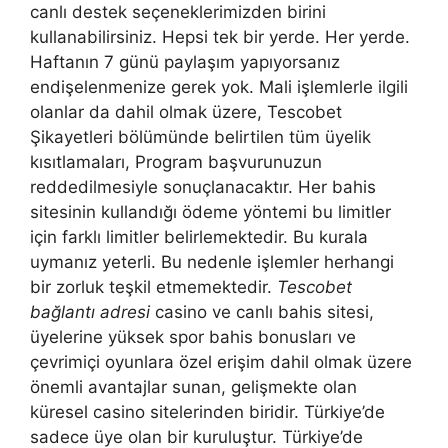
canlı destek seçeneklerimizden birini
kullanabilirsiniz. Hepsi tek bir yerde. Her yerde.
Haftanın 7 günü paylaşım yapıyorsanız
endişelenmenize gerek yok. Mali işlemlerle ilgili
olanlar da dahil olmak üzere, Tescobet
Şikayetleri bölümünde belirtilen tüm üyelik
kısıtlamaları, Program başvurunuzun
reddedilmesiyle sonuçlanacaktır. Her bahis
sitesinin kullandığı ödeme yöntemi bu limitler
için farklı limitler belirlemektedir. Bu kurala
uymanız yeterli. Bu nedenle işlemler herhangi
bir zorluk teşkil etmemektedir.
Tescobet
bağlantı adresi
casino ve canlı bahis sitesi,
üyelerine yüksek spor bahis bonusları ve
çevrimiçi oyunlara özel erişim dahil olmak üzere
önemli avantajlar sunan, gelişmekte olan
küresel casino sitelerinden biridir. Türkiye’de
sadece üye olan bir kuruluştur. Türkiye’de