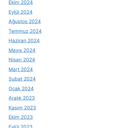
Ekim 2024
Eylül 2024
Ağustos 2024
Temmuz 2024
Haziran 2024
Mayıs 2024
Nisan 2024
Mart 2024
Şubat 2024
Ocak 2024
Aralık 2023
Kasım 2023
Ekim 2023
Eylül 2023