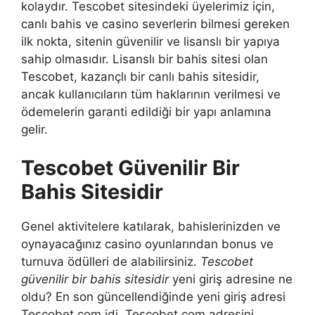
kolaydır. Tescobet sitesindeki üyelerimiz için,
canlı bahis ve casino severlerin bilmesi gereken
ilk nokta, sitenin güvenilir ve lisanslı bir yapıya
sahip olmasıdır. Lisanslı bir bahis sitesi olan
Tescobet, kazançlı bir canlı bahis sitesidir,
ancak kullanıcıların tüm haklarının verilmesi ve
ödemelerin garanti edildiği bir yapı anlamına
gelir.
Tescobet Güvenilir Bir
Bahis Sitesidir
Genel aktivitelere katılarak, bahislerinizden ve
oynayacağınız casino oyunlarından bonus ve
turnuva ödülleri de alabilirsiniz.
Tescobet
güvenilir bir bahis sitesidir
yeni giriş adresine ne
oldu? En son güncellendiğinde yeni giriş adresi
Tescobet.com idi. Tescobet.com adresini