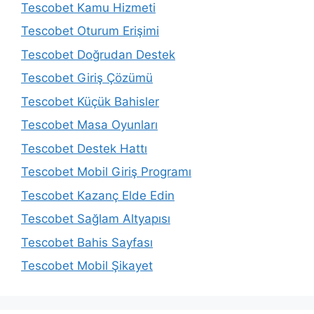
Tescobet Kamu Hizmeti
Tescobet Oturum Erişimi
Tescobet Doğrudan Destek
Tescobet Giriş Çözümü
Tescobet Küçük Bahisler
Tescobet Masa Oyunları
Tescobet Destek Hattı
Tescobet Mobil Giriş Programı
Tescobet Kazanç Elde Edin
Tescobet Sağlam Altyapısı
Tescobet Bahis Sayfası
Tescobet Mobil Şikayet