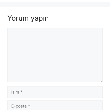
Yorum yapın
Yorum
İsim
E-
posta