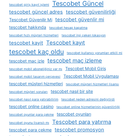
Tescobet Güncel
tescobet giriş kayıt i̇şlemi
tescobet güncel adres
tescobet güvenilirliği
tescobet güvenlir mi
Tescobet Güvenilir Mi
tescobet hakkında
tescobet hesap kapatma
tescobet hızlı müşteri hizmetleri
tescobet i̇lgi çeken lokasyon
Tescobet kayıt
tescobet kayit
tescobet kaç oldu
tescobet kullanıcı yorumları etkili mi
tescobet maç izleme
tescobet maç izle
Tescobet Mobil Giriş
tescobet mobil aboneliğiniz var mı
Tescobet Mobil Uygulaması
tescobet mobil tasarım çerçevesi
tescobet müşteri hizmetleri
tescobet müşteri hizmetleri lisansı
tescobet nasıl bir site
tescobet müşteri soruları
tescobet nasıl para yatırabilirim
tescobet neden adresini değiştirdi
tescobet online casino
tescobet online hizmetlerinin güvenilirliği
tescobet oyunları
tescobet oyunlar para çekme
Tescobet para yatırma
tescobet oyunu lisanslı mı
tescobet promosyon
tescobet para çekme