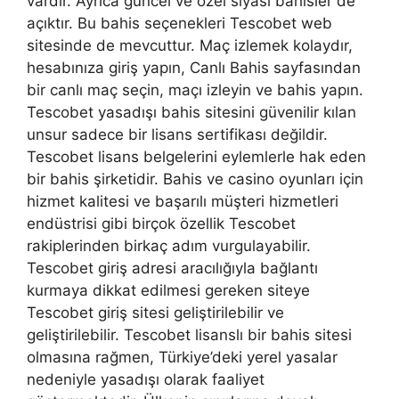
vardır. Ayrıca güncel ve özel siyasi bahisler de
açıktır. Bu bahis seçenekleri Tescobet web
sitesinde de mevcuttur. Maç izlemek kolaydır,
hesabınıza giriş yapın, Canlı Bahis sayfasından
bir canlı maç seçin, maçı izleyin ve bahis yapın.
Tescobet yasadışı bahis sitesini güvenilir kılan
unsur sadece bir lisans sertifikası değildir.
Tescobet lisans belgelerini eylemlerle hak eden
bir bahis şirketidir. Bahis ve casino oyunları için
hizmet kalitesi ve başarılı müşteri hizmetleri
endüstrisi gibi birçok özellik Tescobet
rakiplerinden birkaç adım vurgulayabilir.
Tescobet giriş adresi aracılığıyla bağlantı
kurmaya dikkat edilmesi gereken siteye
Tescobet giriş sitesi geliştirilebilir ve
geliştirilebilir. Tescobet lisanslı bir bahis sitesi
olmasına rağmen, Türkiye’deki yerel yasalar
nedeniyle yasadışı olarak faaliyet