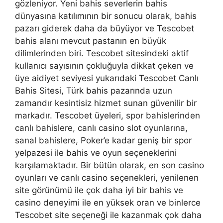
gözleniyor. Yeni bahis severlerin bahis
dünyasına katılımının bir sonucu olarak, bahis
pazarı giderek daha da büyüyor ve Tescobet
bahis alanı mevcut pastanın en büyük
dilimlerinden biri. Tescobet sitesindeki aktif
kullanıcı sayısının çokluğuyla dikkat çeken ve
üye aidiyet seviyesi yukarıdaki Tescobet Canlı
Bahis Sitesi, Türk bahis pazarında uzun
zamandır kesintisiz hizmet sunan güvenilir bir
markadır. Tescobet üyeleri, spor bahislerinden
canlı bahislere, canlı casino slot oyunlarına,
sanal bahislere, Poker’e kadar geniş bir spor
yelpazesi ile bahis ve oyun seçeneklerini
karşılamaktadır. Bir bütün olarak, en son casino
oyunları ve canlı casino seçenekleri, yenilenen
site görünümü ile çok daha iyi bir bahis ve
casino deneyimi ile en yüksek oran ve binlerce
Tescobet site seçeneği ile kazanmak çok daha