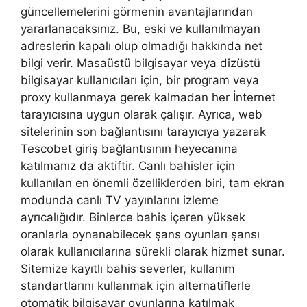
güncellemelerini görmenin avantajlarından
yararlanacaksınız. Bu, eski ve kullanılmayan
adreslerin kapalı olup olmadığı hakkında net
bilgi verir. Masaüstü bilgisayar veya dizüstü
bilgisayar kullanıcıları için, bir program veya
proxy kullanmaya gerek kalmadan her İnternet
tarayıcısına uygun olarak çalışır. Ayrıca, web
sitelerinin son bağlantısını tarayıcıya yazarak
Tescobet giriş bağlantısının heyecanına
katılmanız da aktiftir. Canlı bahisler için
kullanılan en önemli özelliklerden biri, tam ekran
modunda canlı TV yayınlarını izleme
ayrıcalığıdır. Binlerce bahis içeren yüksek
oranlarla oynanabilecek şans oyunları şansı
olarak kullanıcılarına sürekli olarak hizmet sunar.
Sitemize kayıtlı bahis severler, kullanım
standartlarını kullanmak için alternatiflerle
otomatik bilgisayar oyunlarına katılmak