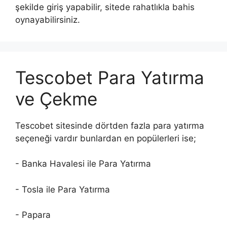
şekilde giriş yapabilir, sitede rahatlıkla bahis
oynayabilirsiniz.
Tescobet Para Yatırma
ve Çekme
Tescobet sitesinde dörtden fazla para yatırma
seçeneği vardır bunlardan en popülerleri ise;
- Banka Havalesi ile Para Yatırma
- Tosla ile Para Yatırma
- Papara