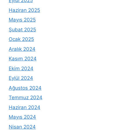
Eylül 2025
Haziran 2025
Mayıs 2025
Şubat 2025
Ocak 2025
Aralık 2024
Kasım 2024
Ekim 2024
Eylül 2024
Ağustos 2024
Temmuz 2024
Haziran 2024
Mayıs 2024
Nisan 2024