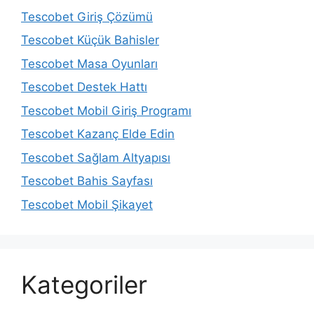
Tescobet Giriş Çözümü
Tescobet Küçük Bahisler
Tescobet Masa Oyunları
Tescobet Destek Hattı
Tescobet Mobil Giriş Programı
Tescobet Kazanç Elde Edin
Tescobet Sağlam Altyapısı
Tescobet Bahis Sayfası
Tescobet Mobil Şikayet
Kategoriler