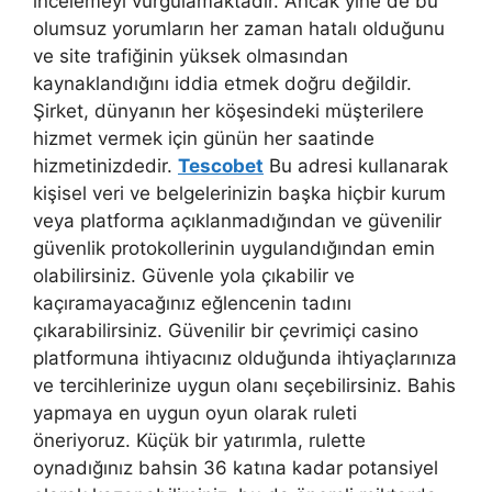
incelemeyi vurgulamaktadır. Ancak yine de bu
olumsuz yorumların her zaman hatalı olduğunu
ve site trafiğinin yüksek olmasından
kaynaklandığını iddia etmek doğru değildir.
Şirket, dünyanın her köşesindeki müşterilere
hizmet vermek için günün her saatinde
hizmetinizdedir.
Tescobet
Bu adresi kullanarak
kişisel veri ve belgelerinizin başka hiçbir kurum
veya platforma açıklanmadığından ve güvenilir
güvenlik protokollerinin uygulandığından emin
olabilirsiniz. Güvenle yola çıkabilir ve
kaçıramayacağınız eğlencenin tadını
çıkarabilirsiniz. Güvenilir bir çevrimiçi casino
platformuna ihtiyacınız olduğunda ihtiyaçlarınıza
ve tercihlerinize uygun olanı seçebilirsiniz. Bahis
yapmaya en uygun oyun olarak ruleti
öneriyoruz. Küçük bir yatırımla, rulette
oynadığınız bahsin 36 katına kadar potansiyel