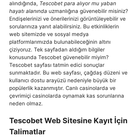
alındığında,
Tescobet para alıyor mu yaban
hayatı alanında
uzmanlığına güvenebilir misiniz?
Endişelerinizi ve önerilerinizi görüntüleyebilir ve
sorularınıza yanıt alabilirsiniz. Bu etkinliklerin
web sitemizde ve sosyal medya
platformlarımızda bulunabileceğinin altını
çiziyoruz. Tek sayfadan aldığım bilgiler
konusunda Tescobet güvenebilir miyim?
Tescobet sayfası tatmin edici sonuçlar
sunmaktadır. Bu web sayfası, çağdaş düzeni ve
kullanıcı dostu arayüzü nedeniyle büyük bir
popülerlik kazanmıştır. Canlı casinolarda ve
çevrimiçi casinolarda oynamak kas sorunlarına
neden olmaz.
Tescobet Web Sitesine Kayıt İçin
Talimatlar