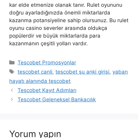
kar elde etmenize olanak tanır. Rulet oyununu
doğru ayarladığınızda önemli miktarlarda
kazanma potansiyeline sahip olursunuz. Bu rulet
oyunu casino severler arasında oldukça
popülerdir ve büyük miktarlarda para
kazanmanın çeşitli yolları vardır.
Kategoriler
Tescobet Promosyonlar
Etiketler
tescobet canli
,
tescobet şu anki girişi
,
yaban
hayatı alanında tescobet
Tescobet Kayıt Adımları
Tescobet Geleneksel Bankacılık
Yorum yapın