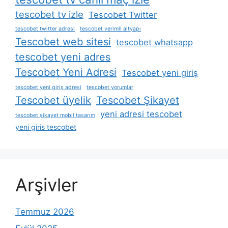
tescobet tv izle
Tescobet Twitter
tescobet twitter adresi
tescobet verimli altyapı
Tescobet web sitesi
tescobet whatsapp
tescobet yeni adres
Tescobet Yeni Adresi
Tescobet yeni giriş
tescobet yeni giriş adresi
tescobet yorumlar
Tescobet üyelik
Tescobet Şikayet
yeni adresi tescobet
tescobet şikayet mobil tasarım
yeni giris tescobet
Arşivler
Temmuz 2026