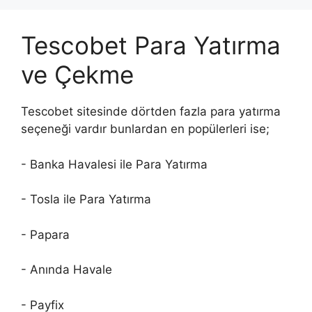
Tescobet Para Yatırma
ve Çekme
Tescobet sitesinde dörtden fazla para yatırma
seçeneği vardır bunlardan en popülerleri ise;
- Banka Havalesi ile Para Yatırma
- Tosla ile Para Yatırma
- Papara
- Anında Havale
- Payfix