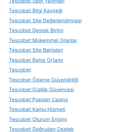
Tescobet Spor Yayınları
Tescobet Bilgi Kaynağı
Tescobet Site Değerlendirmesi
Tescobet Destek Birimi
Tescobet Mükemmel Oranlar
Tescobet Site Bahisleri
Tescobet Bahis Ortamı
Tescobet
Tescobet Ödeme Güvenilirliği
Tescobet Gizlilik Güvencesi
Tescobet Popüler Casino
Tescobet Kamu Hizmeti
Tescobet Oturum Erişimi
Tescobet Doğrudan Destek