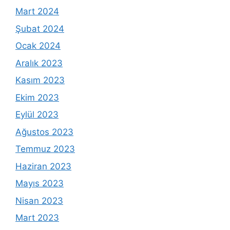
Mart 2024
Şubat 2024
Ocak 2024
Aralık 2023
Kasım 2023
Ekim 2023
Eylül 2023
Ağustos 2023
Temmuz 2023
Haziran 2023
Mayıs 2023
Nisan 2023
Mart 2023