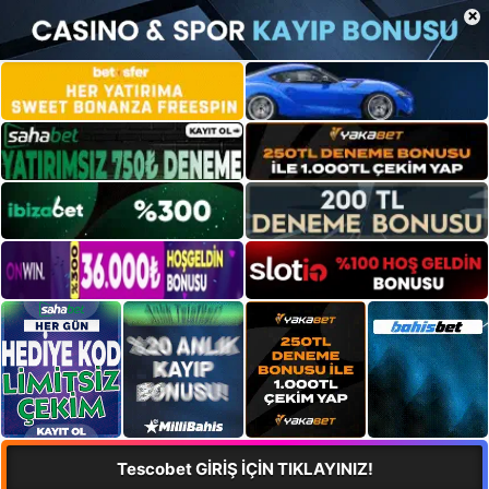
×
Tescobet GİRİŞ İÇİN TIKLAYINIZ!