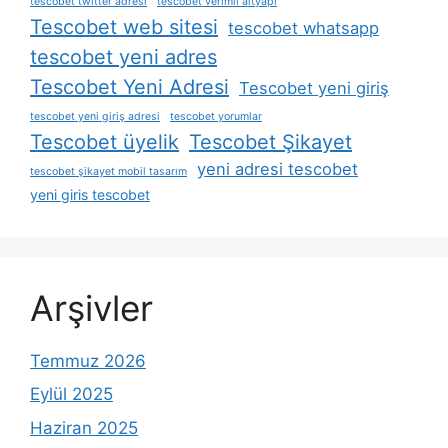
tescobet twitter adresi
tescobet verimli altyapı
Tescobet web sitesi
tescobet whatsapp
tescobet yeni adres
Tescobet Yeni Adresi
Tescobet yeni giriş
tescobet yeni giriş adresi
tescobet yorumlar
Tescobet üyelik
Tescobet Şikayet
yeni adresi tescobet
tescobet şikayet mobil tasarım
yeni giris tescobet
Arşivler
Temmuz 2026
Eylül 2025
Haziran 2025