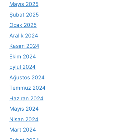
Mayıs 2025
Şubat 2025
Ocak 2025
Aralık 2024
Kasım 2024
Ekim 2024
Eylül 2024
Ağustos 2024
Temmuz 2024
Haziran 2024
Mayıs 2024
Nisan 2024
Mart 2024