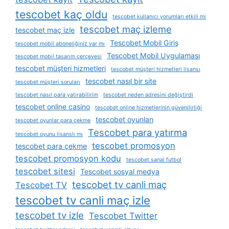
tescobet kaç oldu
tescobet kullanıcı yorumları etkili mi
tescobet maç izleme
tescobet maç izle
Tescobet Mobil Giriş
tescobet mobil aboneliğiniz var mı
Tescobet Mobil Uygulaması
tescobet mobil tasarım çerçevesi
tescobet müşteri hizmetleri
tescobet müşteri hizmetleri lisansı
tescobet nasıl bir site
tescobet müşteri soruları
tescobet nasıl para yatırabilirim
tescobet neden adresini değiştirdi
tescobet online casino
tescobet online hizmetlerinin güvenilirliği
tescobet oyunları
tescobet oyunlar para çekme
Tescobet para yatırma
tescobet oyunu lisanslı mı
tescobet promosyon
tescobet para çekme
tescobet promosyon kodu
tescobet sanal futbol
tescobet sitesi
Tescobet sosyal medya
tescobet tv canli maç
Tescobet TV
tescobet tv canli maç izle
tescobet tv izle
Tescobet Twitter