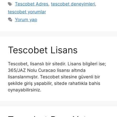
Etiketler
Tescobet Adres
,
tescobet deneyimleri
,
tescobet yorumlar
Yorum yap
Tescobet Lisans
Tescobet, lisanslı bir sitedir. Lisans bilgileri ise;
365/JAZ Nolu Curacao lisansı altında
lisanslanmıştır. Tescobet sitesine güvenli bir
şekilde giriş yapabilir, sitede rahatlıkla bahis
oynayabilirsiniz.