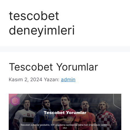
tescobet
deneyimleri
Tescobet Yorumlar
Kasım 2, 2024
Yazarı:
admin