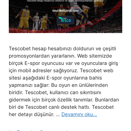
Tescobet hesap hesabınızı doldurun ve çeşitli
promosyonlardan yararlanın. Web sitemizde
birçok E-spor oyuncusu var ve oyunculara giriş
için mobil adresler sağlıyoruz. Tescobet web
sitesi aşağıdaki E-spor oyunlarına bahis
yapmanızı sağlar: Bu oyun en ünlülerinden
biridir. Tescobet, kullanıcı can sıkıntısını
gidermek için birçok özellik tanımlar. Bunlardan
biri de Tescobet canlı destek hattı. Tescobet
her detayı düşünür. …
Devamını oku…