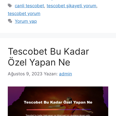
Etiketler
canli tescobet
,
tescobet şikayeti yorum
,
tescobet yorum
Yorum yap
Tescobet Bu Kadar
Özel Yapan Ne
Ağustos 9, 2023
Yazarı:
admin