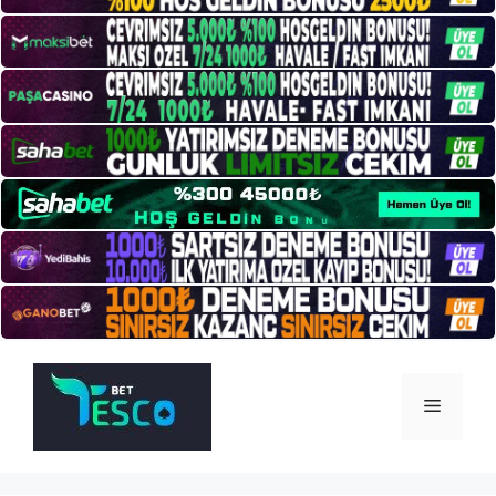
İçeriğe
atla
Menü