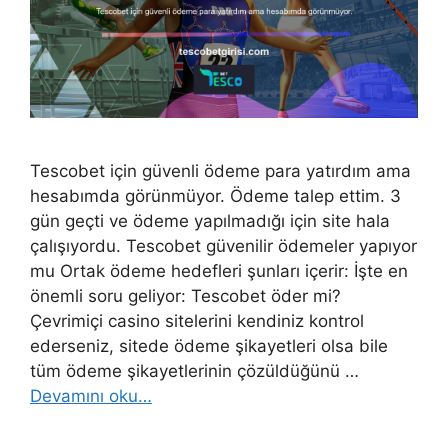
Tescobet için güvenli ödeme para yatırdım ama
hesabımda görünmüyor. Ödeme talep ettim. 3
gün geçti ve ödeme yapılmadığı için site hala
çalışıyordu. Tescobet güvenilir ödemeler yapıyor
mu Ortak ödeme hedefleri şunları içerir: İşte en
önemli soru geliyor: Tescobet öder mi?
Çevrimiçi casino sitelerini kendiniz kontrol
ederseniz, sitede ödeme şikayetleri olsa bile
tüm ödeme şikayetlerinin çözüldüğünü …
Devamını oku…