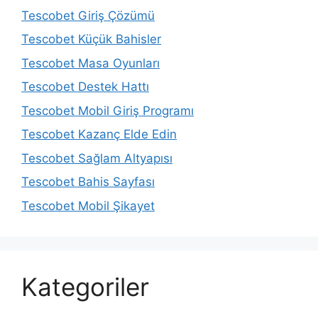
Tescobet Giriş Çözümü
Tescobet Küçük Bahisler
Tescobet Masa Oyunları
Tescobet Destek Hattı
Tescobet Mobil Giriş Programı
Tescobet Kazanç Elde Edin
Tescobet Sağlam Altyapısı
Tescobet Bahis Sayfası
Tescobet Mobil Şikayet
Kategoriler