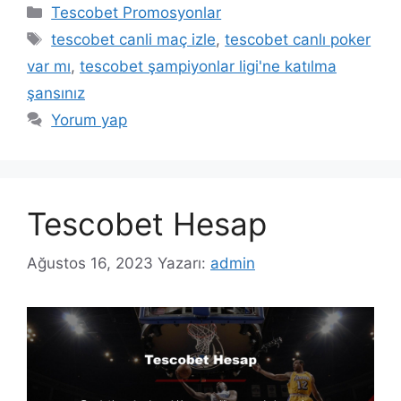
Kategoriler
Tescobet Promosyonlar
Etiketler
tescobet canli maç izle
,
tescobet canlı poker
var mı
,
tescobet şampiyonlar ligi'ne katılma
şansınız
Yorum yap
Tescobet Hesap
Ağustos 16, 2023
Yazarı:
admin