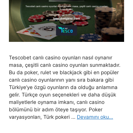
Tescobet canlı casino oyunları nasıl oynanır
masa, çeşitli canlı casino oyunları sunmaktadır.
Bu da poker, rulet ve blackjack gibi en popüler
canlı casino oyunlarının yanı sıra bakara gibi
Türkiye’ye özgü oyunların da olduğu anlamına
gelir. Türkçe oyun seçenekleri ve daha düşük
maliyetlerle oynama imkanı, canlı casino
bölümünü bir adım öteye taşıyor. Poker
varyasyonları, Türk pokeri …
Devamını oku…