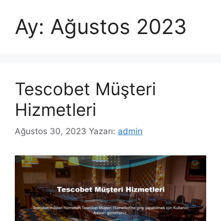
Ay:
Ağustos 2023
Tescobet Müşteri
Hizmetleri
Ağustos 30, 2023
Yazarı:
admin