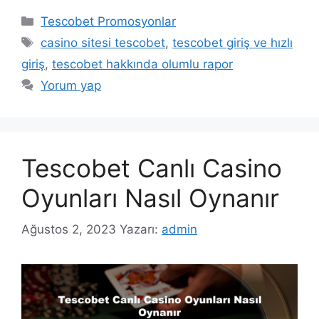
Kategoriler
Tescobet Promosyonlar
Etiketler
casino sitesi tescobet
,
tescobet giriş ve hızlı
giriş
,
tescobet hakkında olumlu rapor
Yorum yap
Tescobet Canlı Casino
Oyunları Nasıl Oynanır
Ağustos 2, 2023
Yazarı:
admin