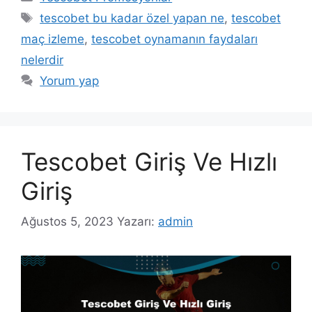
Etiketler
tescobet bu kadar özel yapan ne
,
tescobet
maç izleme
,
tescobet oynamanın faydaları
nelerdir
Yorum yap
Tescobet Giriş Ve Hızlı
Giriş
Ağustos 5, 2023
Yazarı:
admin