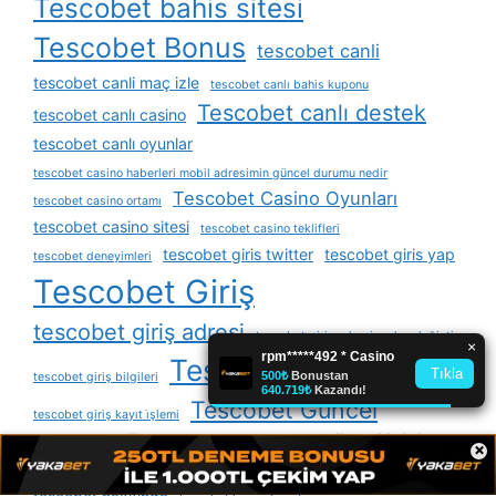
Tescobet bahis sitesi
Tescobet Bonus
tescobet canli
tescobet canli maç izle
tescobet canlı bahis kuponu
Tescobet canlı destek
tescobet canlı casino
tescobet canlı oyunlar
tescobet casino haberleri mobil adresimin güncel durumu nedir
Tescobet Casino Oyunları
tescobet casino ortamı
tescobet casino sitesi
tescobet casino teklifleri
tescobet giris twitter
tescobet giris yap
tescobet deneyimleri
Tescobet Giriş
tescobet giriş adresi
tescobet giriş adresi neden değişti
Tescobet Girişi
tescobet giriş bilgileri
Tescobet Güncel
tescobet giriş kayıt i̇şlemi
tescobet güncel adres
tescobet güvenilirliği
×
tescobet güvenlir mi
Tescobet Güvenilir Mi