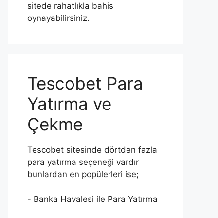
sitede rahatlıkla bahis
oynayabilirsiniz.
Tescobet Para
Yatırma ve
Çekme
Tescobet sitesinde dörtden fazla
para yatırma seçeneği vardır
bunlardan en popülerleri ise;
- Banka Havalesi ile Para Yatırma