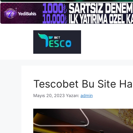
İçeriğe
atla
Tescobet Bu Site Han
Mayıs 20, 2023
Yazarı:
admin