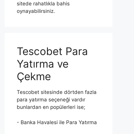
sitede rahatlıkla bahis
oynayabilirsiniz.
Tescobet Para
Yatırma ve
Çekme
Tescobet sitesinde dörtden fazla
para yatırma seçeneği vardır
bunlardan en popülerleri ise;
- Banka Havalesi ile Para Yatırma