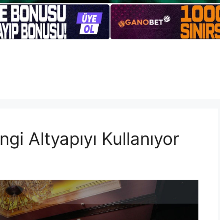
gi Altyapıyı Kullanıyor