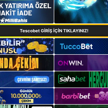
Tescobet GİRİŞ İÇİN TIKLAYINIZ!