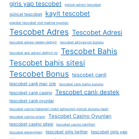
giris yap tescobet
güncel adresi tescobet
kayit tescobet
güncel tescobet
popüler tescobet slot makine oyunları
Tescobet Adres
Tescobet Adresi
tescobet adresi neden değişti
tescobet aktivasyon butonu
Tescobet Bahis
tescobet apk adresi değişti mi
Tescobet bahis sitesi
Tescobet Bonus
tescobet canli
tescobet canli maç izle
tescobet canlı bahis kuponu
Tescobet canlı destek
tescobet canlı casino
tescobet canlı oyunlar
tescobet casino haberleri mobil adresimin güncel durumu nedir
Tescobet Casino Oyunları
tescobet casino ortamı
tescobet casino sitesi
tescobet casino teklifleri
tescobet giris twitter
tescobet giris yap
tescobet deneyimleri