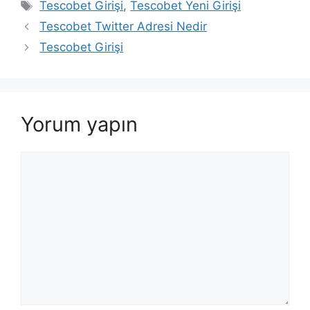
Etiketler
Tescobet Girişi
,
Tescobet Yeni Girişi
Tescobet Twitter Adresi Nedir
Tescobet Girişi
Yorum yapın
Yorum