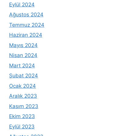
Eylül 2024
Ağustos 2024
Temmuz 2024
Haziran 2024
Mayıs 2024
Nisan 2024
Mart 2024
Şubat 2024
Ocak 2024
Aralık 2023
Kasım 2023
Ekim 2023
Eylül 2023