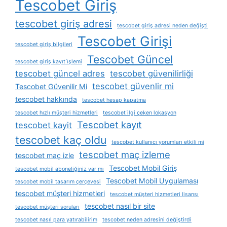
Tescobet Giriş
tescobet giriş adresi
tescobet giriş adresi neden değişti
Tescobet Girişi
tescobet giriş bilgileri
Tescobet Güncel
tescobet giriş kayıt i̇şlemi
tescobet güncel adres
tescobet güvenilirliği
tescobet güvenlir mi
Tescobet Güvenilir Mi
tescobet hakkında
tescobet hesap kapatma
tescobet hızlı müşteri hizmetleri
tescobet i̇lgi çeken lokasyon
Tescobet kayıt
tescobet kayit
tescobet kaç oldu
tescobet kullanıcı yorumları etkili mi
tescobet maç izleme
tescobet maç izle
Tescobet Mobil Giriş
tescobet mobil aboneliğiniz var mı
Tescobet Mobil Uygulaması
tescobet mobil tasarım çerçevesi
tescobet müşteri hizmetleri
tescobet müşteri hizmetleri lisansı
tescobet nasıl bir site
tescobet müşteri soruları
tescobet nasıl para yatırabilirim
tescobet neden adresini değiştirdi