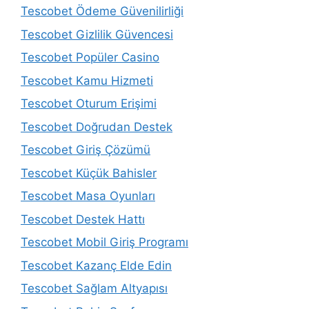
Tescobet Ödeme Güvenilirliği
Tescobet Gizlilik Güvencesi
Tescobet Popüler Casino
Tescobet Kamu Hizmeti
Tescobet Oturum Erişimi
Tescobet Doğrudan Destek
Tescobet Giriş Çözümü
Tescobet Küçük Bahisler
Tescobet Masa Oyunları
Tescobet Destek Hattı
Tescobet Mobil Giriş Programı
Tescobet Kazanç Elde Edin
Tescobet Sağlam Altyapısı