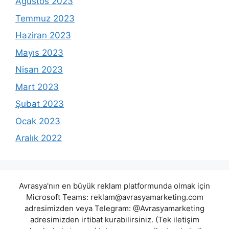
Ağustos 2023
Temmuz 2023
Haziran 2023
Mayıs 2023
Nisan 2023
Mart 2023
Şubat 2023
Ocak 2023
Aralık 2022
Avrasya'nın en büyük reklam platformunda olmak için
Microsoft Teams:
reklam@avrasyamarketing.com
adresimizden veya Telegram: @Avrasyamarketing
adresimizden irtibat kurabilirsiniz. (Tek iletişim