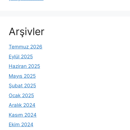
Arşivler
Temmuz 2026
Eylül 2025
Haziran 2025
Mayıs 2025
Şubat 2025
Ocak 2025
Aralık 2024
Kasım 2024
Ekim 2024