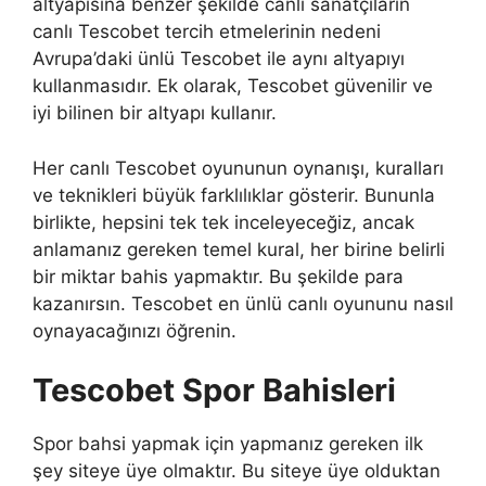
altyapısına benzer şekilde canlı sanatçıların
canlı Tescobet tercih etmelerinin nedeni
Avrupa’daki ünlü Tescobet ile aynı altyapıyı
kullanmasıdır. Ek olarak, Tescobet güvenilir ve
iyi bilinen bir altyapı kullanır.
Her canlı Tescobet oyununun oynanışı, kuralları
ve teknikleri büyük farklılıklar gösterir. Bununla
birlikte, hepsini tek tek inceleyeceğiz, ancak
anlamanız gereken temel kural, her birine belirli
bir miktar bahis yapmaktır. Bu şekilde para
kazanırsın. Tescobet en ünlü canlı oyununu nasıl
oynayacağınızı öğrenin.
Tescobet Spor Bahisleri
Spor bahsi yapmak için yapmanız gereken ilk
şey siteye üye olmaktır. Bu siteye üye olduktan