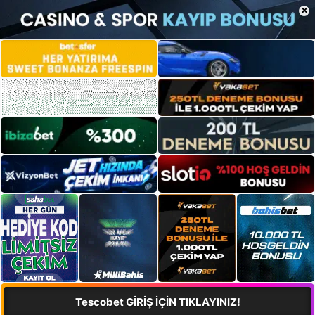
×
Tescobet GİRİŞ İÇİN TIKLAYINIZ!