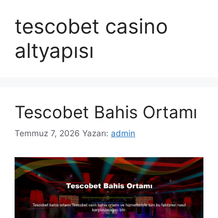
tescobet casino
altyapısı
Tescobet Bahis Ortamı
Temmuz 7, 2026
Yazarı:
admin