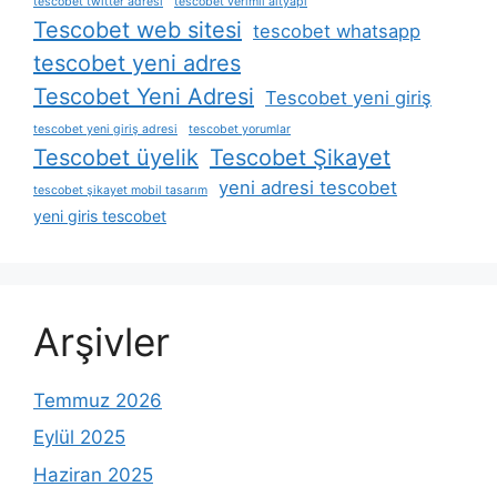
tescobet twitter adresi
tescobet verimli altyapı
Tescobet web sitesi
tescobet whatsapp
tescobet yeni adres
Tescobet Yeni Adresi
Tescobet yeni giriş
tescobet yeni giriş adresi
tescobet yorumlar
Tescobet üyelik
Tescobet Şikayet
yeni adresi tescobet
tescobet şikayet mobil tasarım
yeni giris tescobet
Arşivler
Temmuz 2026
Eylül 2025
Haziran 2025