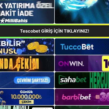
Tescobet GİRİŞ İÇİN TIKLAYINIZ!