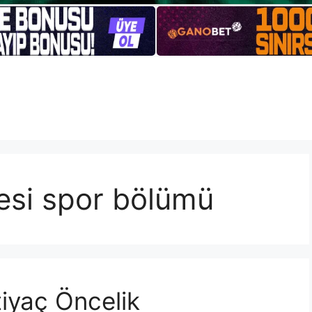
esi spor bölümü
iyaç Öncelik