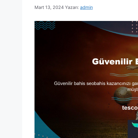
Mart 13, 2024
Yazarı:
admin