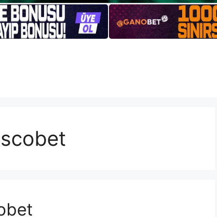
escobet
cobet