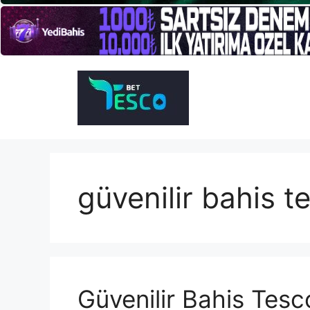
İçeriğe
atla
güvenilir bahis t
Güvenilir Bahis Tes