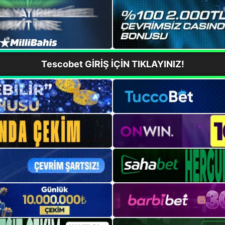
Tescobet GİRİŞ İÇİN TIKLAYINIZ!