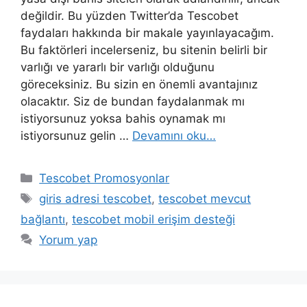
değildir. Bu yüzden Twitter’da Tescobet
faydaları hakkında bir makale yayınlayacağım.
Bu faktörleri incelerseniz, bu sitenin belirli bir
varlığı ve yararlı bir varlığı olduğunu
göreceksiniz. Bu sizin en önemli avantajınız
olacaktır. Siz de bundan faydalanmak mı
istiyorsunuz yoksa bahis oynamak mı
istiyorsunuz gelin …
Devamını oku…
Kategoriler
Tescobet Promosyonlar
Etiketler
giris adresi tescobet
,
tescobet mevcut
bağlantı
,
tescobet mobil erişim desteği
Yorum yap