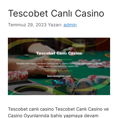
Tescobet Canlı Casino
Temmuz 29, 2023
Yazarı:
admin
Tescobet canlı casino Tescobet Canlı Casino ve
Casino Oyunlarında bahis yapmaya devam