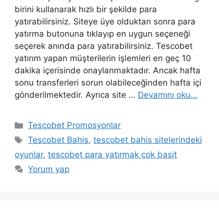
birini kullanarak hızlı bir şekilde para
yatırabilirsiniz. Siteye üye olduktan sonra para
yatırma butonuna tıklayıp en uygun seçeneği
seçerek anında para yatırabilirsiniz. Tescobet
yatırım yapan müşterilerin işlemleri en geç 10
dakika içerisinde onaylanmaktadır. Ancak hafta
sonu transferleri sorun olabileceğinden hafta içi
gönderilmektedir. Ayrıca site …
Devamını oku…
Kategoriler
Tescobet Promosyonlar
Etiketler
Tescobet Bahis
,
tescobet bahis sitelerindeki
oyunlar
,
tescobet para yatırmak çok basit
Yorum yap