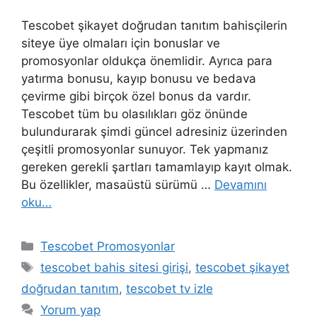
Tescobet şikayet doğrudan tanıtım bahisçilerin
siteye üye olmaları için bonuslar ve
promosyonlar oldukça önemlidir. Ayrıca para
yatırma bonusu, kayıp bonusu ve bedava
çevirme gibi birçok özel bonus da vardır.
Tescobet tüm bu olasılıkları göz önünde
bulundurarak şimdi güncel adresiniz üzerinden
çeşitli promosyonlar sunuyor. Tek yapmanız
gereken gerekli şartları tamamlayıp kayıt olmak.
Bu özellikler, masaüstü sürümü …
Devamını
oku…
Kategoriler
Tescobet Promosyonlar
Etiketler
tescobet bahis sitesi girişi
,
tescobet şikayet
doğrudan tanıtım
,
tescobet tv izle
Yorum yap