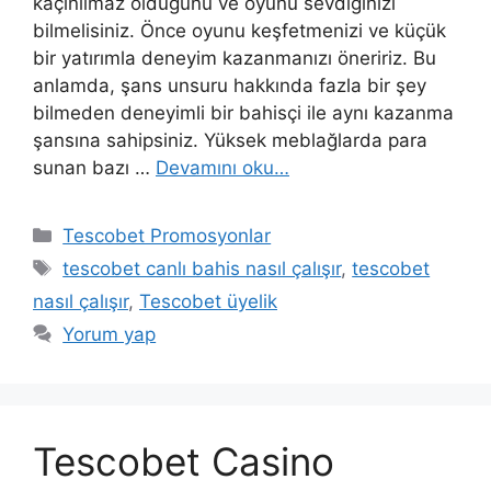
kaçınılmaz olduğunu ve oyunu sevdiğinizi
bilmelisiniz. Önce oyunu keşfetmenizi ve küçük
bir yatırımla deneyim kazanmanızı öneririz. Bu
anlamda, şans unsuru hakkında fazla bir şey
bilmeden deneyimli bir bahisçi ile aynı kazanma
şansına sahipsiniz. Yüksek meblağlarda para
sunan bazı …
Devamını oku…
Kategoriler
Tescobet Promosyonlar
Etiketler
tescobet canlı bahis nasıl çalışır
,
tescobet
nasıl çalışır
,
Tescobet üyelik
Yorum yap
Tescobet Casino