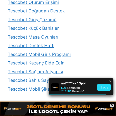
Tescobet Oturum Erişimi
Tescobet Doğrudan Destek
Tescobet Giriş Çözümü
Tescobet Küçük Bahisler
Tescobet Masa Oyunları
Tescobet Destek Hattı
Tescobet Mobil Giriş Programı
Tescobet Kazanç Elde Edin
Tescobet Sağlam Altyapısı
Tescobet Bahis Sayfası
Tescobet Mobil Şikayet
×