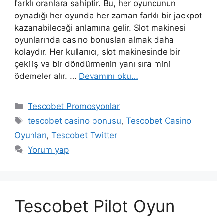
farklı oranlara sahiptir. Bu, her oyuncunun
oynadığı her oyunda her zaman farklı bir jackpot
kazanabileceği anlamına gelir. Slot makinesi
oyunlarında casino bonusları almak daha
kolaydır. Her kullanıcı, slot makinesinde bir
çekiliş ve bir döndürmenin yanı sıra mini
ödemeler alır. …
Devamını oku…
Kategoriler
Tescobet Promosyonlar
Etiketler
tescobet casino bonusu
,
Tescobet Casino
Oyunları
,
Tescobet Twitter
Yorum yap
Tescobet Pilot Oyun