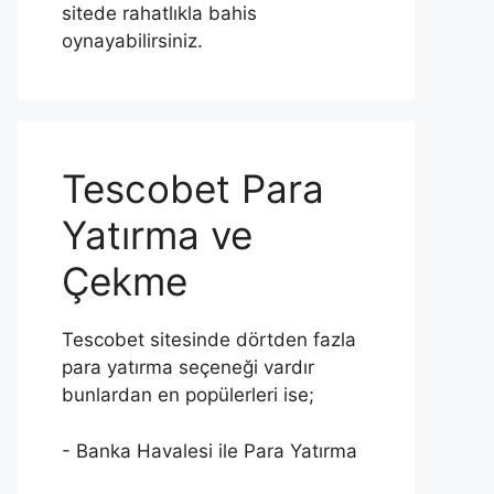
sitede rahatlıkla bahis
oynayabilirsiniz.
Tescobet Para
Yatırma ve
Çekme
Tescobet sitesinde dörtden fazla
para yatırma seçeneği vardır
bunlardan en popülerleri ise;
- Banka Havalesi ile Para Yatırma